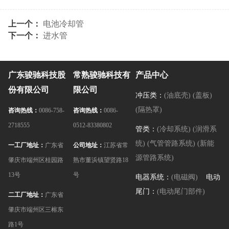
上一个：
电池冷却管
下一个：
进水管
广东骏驰科技股
常熟骏驰科技有
产品中心
份有限公司
限公司
冲压类：
(油底壳)
(盖板)
(隔热罩)
咨询热线：
0086-758-
咨询热线：
0086-
2718555
0512-83380802
管类：
(冷却系统)
(润滑系
统)
(气管管路系统)
(新能
一工厂地址：
广东省
公司地址：
江苏省常
源管路系统)
肇庆市端州区桂园路
熟市董浜镇望贤路18
13号
号
电器系统：
(电磁阀)
电动
尾门：
(电动尾门部件)
二工厂地址：
广东省
肇庆市端州区三榕东
路1号