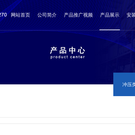
网站首页
公司简介
产品推广视频
产品展示
安
冲压