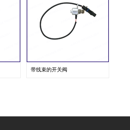
带线束的开关阀