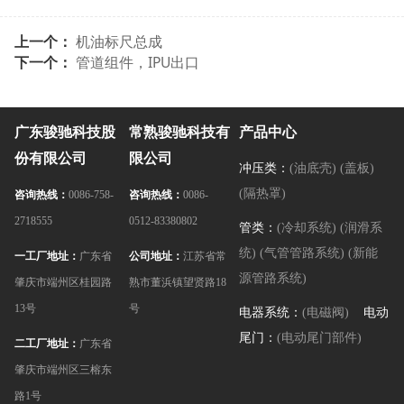
上一个：
机油标尺总成
下一个：
管道组件，IPU出口
广东骏驰科技股
常熟骏驰科技有
产品中心
份有限公司
限公司
冲压类：
(油底壳)
(盖板)
(隔热罩)
咨询热线：
0086-758-
咨询热线：
0086-
2718555
0512-83380802
管类：
(冷却系统)
(润滑系
统)
(气管管路系统)
(新能
一工厂地址：
广东省
公司地址：
江苏省常
源管路系统)
肇庆市端州区桂园路
熟市董浜镇望贤路18
13号
号
电器系统：
(电磁阀)
电动
尾门：
(电动尾门部件)
二工厂地址：
广东省
肇庆市端州区三榕东
路1号