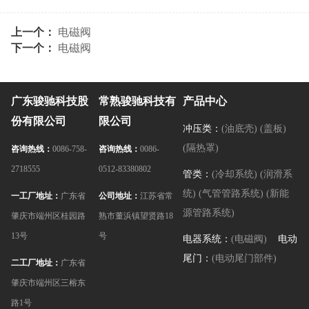
上一个：
电磁阀
下一个：
电磁阀
广东骏驰科技股
常熟骏驰科技有
产品中心
份有限公司
限公司
冲压类：
(油底壳)
(盖板)
(隔热罩)
咨询热线：
0086-758-
咨询热线：
0086-
2718555
0512-83380802
管类：
(冷却系统)
(润滑系
统)
(气管管路系统)
(新能
一工厂地址：
广东省
公司地址：
江苏省常
源管路系统)
肇庆市端州区桂园路
熟市董浜镇望贤路18
13号
号
电器系统：
(电磁阀)
电动
尾门：
(电动尾门部件)
二工厂地址：
广东省
肇庆市端州区三榕东
路1号