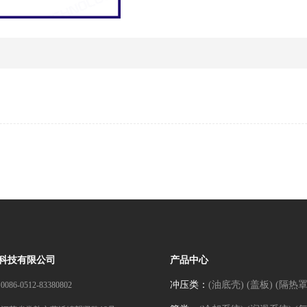
科技有限公司
产品中心
冲压类：
(油底壳)
(盖板)
(隔热罩
：
0086-0512-83380802