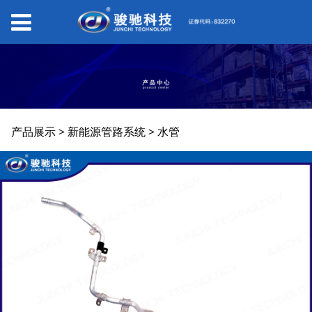
水管
产品展示
>
新能源管路系统
>
水管