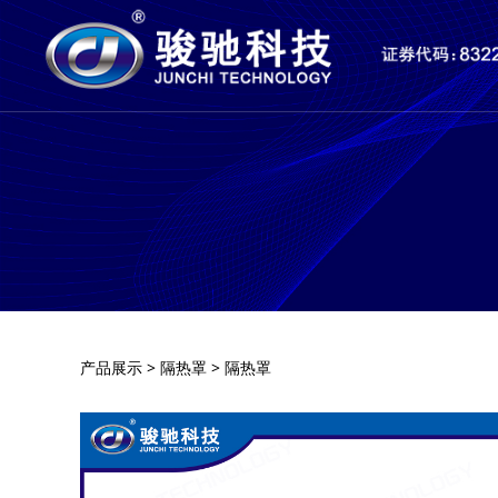
隔热罩
产品展示
>
隔热罩
>
隔热罩